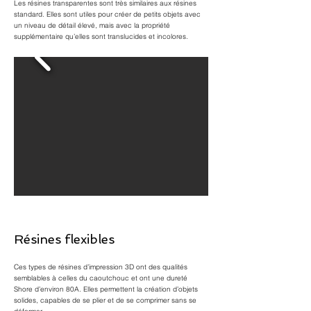
Les résines transparentes sont très similaires aux résines
standard. Elles sont utiles pour créer de petits objets avec
un niveau de détail élevé, mais avec la propriété
supplémentaire qu’elles sont translucides et incolores.
Résines flexibles
Ces types de résines d’impression 3D ont des qualités
semblables à celles du caoutchouc et ont une dureté
Shore d’environ 80A. Elles permettent la création d’objets
solides, capables de se plier et de se comprimer sans se