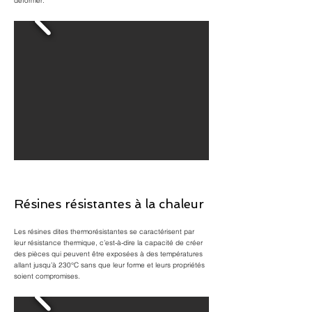
déformer.
Résines résistantes à la chaleur
Les résines dites thermorésistantes se caractérisent par
leur résistance thermique, c’est-à-dire la capacité de créer
des pièces qui peuvent être exposées à des températures
allant jusqu’à 230°C sans que leur forme et leurs propriétés
soient compromises.