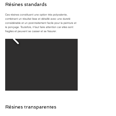
Résines standards
Ces résines constituent une option très polyvalente,
combinant un résultat lisse et détaillé avec une dureté
considérable et un post-traitement facile pour la peinture et
le ponçage. Toutefois, il faut faire attention car elles sont
fragiles et peuvent se casser et se fissurer.
Résines transparentes