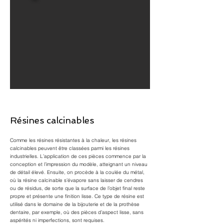
Résines calcinables
Comme les résines résistantes à la chaleur, les résines
calcinables peuvent être classées parmi les résines
industrielles. L’application de ces pièces commence par la
conception et l’impression du modèle, atteignant un niveau
de détail élevé. Ensuite, on procède à la coulée du métal,
où la résine calcinable s’évapore sans laisser de cendres
ou de résidus, de sorte que la surface de l’objet final reste
propre et présente une finition lisse. Ce type de résine est
utilisé dans le domaine de la bijouterie et de la prothèse
dentaire, par exemple, où des pièces d’aspect lisse, sans
aspérités ni imperfections, sont requises.