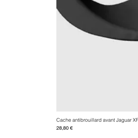
Cache antibrouillard avant Jaguar X
Prix
28,80 €