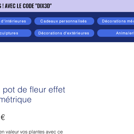
! AVEC LE CODE "DIX3D"
! AVEC LE CODE "DIX3D"
d'intérieures
Cadeaux personnalisés
Décorations mé
sculptures
Décorations d'extérieures
Animaler
t pot de fleur effet
métrique
Prix
 €
en valeur vos plantes avec ce