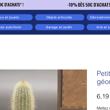
-10% DÈS 50€ D'ACHATS 
-10% DÈS 50€ D'ACHATS 
0€ D'ACHATS* !
0€ D'ACHATS* !
ux et jouets
Objets articulés
Décorations 
ces auto/moto
Garage et jardin
Arts et 
Peti
géo
6,19
Mettez 