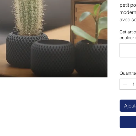
petit p
moderne
avec so
Cet arti
couleur s
Quantité
Ajout