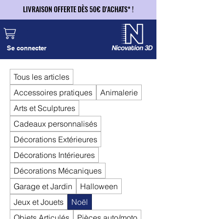
LIVRAISON OFFERTE DÈS 50€ D'ACHATS* !
LIVRAISON OFFERTE DÈS 50€ D'ACHATS* !
Se connecter
Tous les articles
Accessoires pratiques
Animalerie
Arts et Sculptures
Cadeaux personnalisés
Décorations Extérieures
Décorations Intérieures
Décorations Mécaniques
Garage et Jardin
Halloween
Jeux et Jouets
Noël
Objets Articulés
Pièces auto/moto